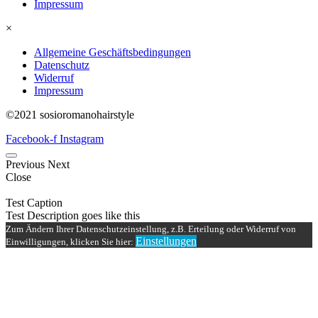
Impressum
×
Allgemeine Geschäftsbedingungen
Datenschutz
Widerruf
Impressum
©2021 sosioromanohairstyle
Facebook-f
Instagram
Previous
Next
Close
Test Caption
Test Description goes like this
Zum Ändern Ihrer Datenschutzeinstellung, z.B. Erteilung oder Widerruf von
Einstellungen
Einwilligungen, klicken Sie hier: